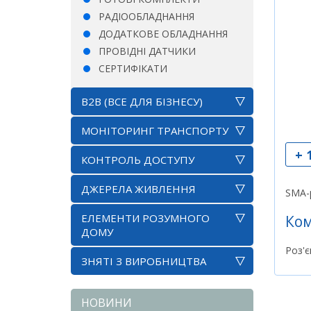
РАДІООБЛАДНАННЯ
ДОДАТКОВЕ ОБЛАДНАННЯ
ПРОВІДНІ ДАТЧИКИ
СЕРТИФІКАТИ
B2B (ВСЕ ДЛЯ БІЗНЕСУ)
МОНІТОРИНГ ТРАНСПОРТУ
+ 
КОНТРОЛЬ ДОСТУПУ
ДЖЕРЕЛА ЖИВЛЕННЯ
SMA-р
ЕЛЕМЕНТИ РОЗУМНОГО
Ком
ДОМУ
Роз'є
ЗНЯТІ З ВИРОБНИЦТВА
НОВИНИ