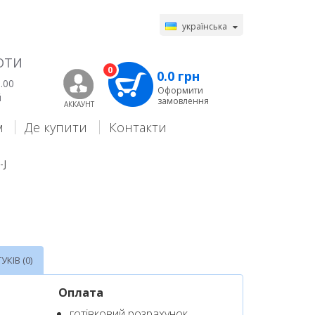
українська
ОТИ
0
0.0 грн
.00
Оформити
й
замовлення
АККАУНТ
м
Де купити
Контакти
-J
УКІВ (0)
Оплата
готівковий розрахунок