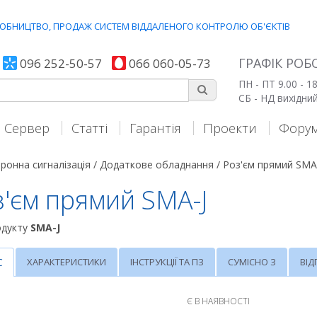
ИРОБНИЦТВО, ПРОДАЖ СИСТЕМ ВІДДАЛЕНОГО КОНТРОЛЮ ОБ'ЄКТIВ
ГРАФІК РОБ
096 252-50-57
066 060-05-73
ПН - ПТ 9.00 - 18
СБ - НД вихідни
Сервер
Статті
Гарантія
Проекти
Фору
ронна сигналізація /
Додаткове обладнання /
Роз'єм прямий SMA
з'єм прямий SMA-J
одукту
SMA-J
С
ХАРАКТЕРИСТИКИ
ІНСТРУКЦІЇ ТА ПЗ
СУМІСНО З
ВІДГ
Є В НАЯВНОСТІ