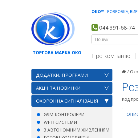
ОКО
™ - РОЗРОБКА, В
044 391-68-74
ТОРГОВА МАРКА ОКО
Про компанію
/
Охо
ДОДАТКИ, ПРОГРАМИ
Ро
АКЦІЇ ТА НОВИНКИ
Код пр
ОХОРОННА СИГНАЛІЗАЦІЯ
ОПИ
GSM-КОНТРОЛЕРИ
WI-FI СИСТЕМИ
З АВТОНОМНИМ ЖИВЛЕННЯМ
ГОТОВІ КОМПЛЕКТИ