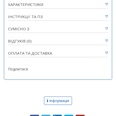
ХАРАКТЕРИСТИКИ
ІНСТРУКЦІЇ ТА ПЗ
СУМІСНО З
ВІДГУКІВ (0)
Немає відгуків для цього продукту.
ОПЛАТА ТА ДОСТАВКА
Ваше Ім’я
Поділитися
GSM СИГНАЛІЗАЦІЯ OKO-S
Ваш Відгук
Немає у наявності
Інформація
Новини
Примітка:
HTML не опрацьовується!