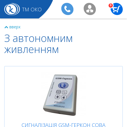
0
ТМ ОКО
вверх
З автономним
живленням
СИГНАЛІЗАЦІЯ GSM-ГЕРКОН СОВА