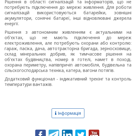
Рішення в області сигналізацій та інформаторів, що не
потребують підключення до мережі живлення. Для роботи
сигналізацій використовуються батарейки, зовнішні
акумулятори, сонячні батареї, інші відновлювані джерела
енергії.
Рішення з автономним живленням є актуальними на
об'єктах, що не мають підключення до мереж
електроживлення, але потребують охорани або контролю:
гараж, пасіка, дача, автотракторна бригада, зерносховище,
склад мінеральних добрив, як тимчасове рішення на
об'єктах будівництва, номер в готелі, намет в поході,
охорана периметру, напівпричіп автомобіля, будівельна та
сільскогосподарська техніка, катера, вагони потягів.
Додатковий функціонал - індикативний трекінг та контроль
температури вантажів.
Інформація
Новини
Про компанію