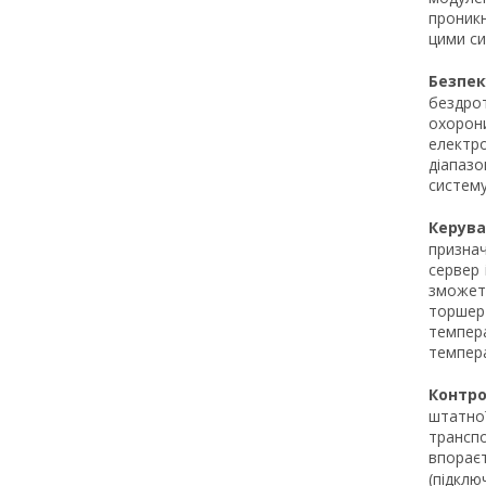
проникн
цими си
Безпек
бездро
охорон
електро
діапазо
систему
Керув
признач
сервер 
зможет
торшер
темпера
темпера
Контро
штатно
трансп
впорає
(підклю