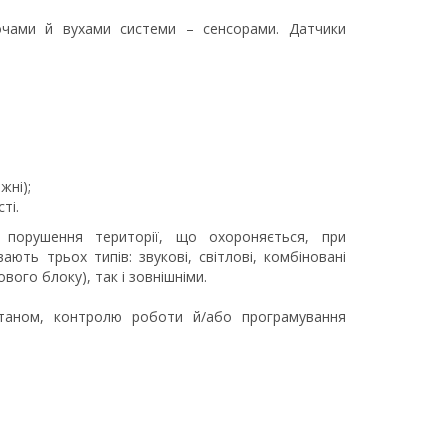
очами й вухами системи – сенсорами. Датчики
жні);
ті.
порушення території, що охороняється, при
ають трьох типів: звукові, світлові, комбіновані
вого блоку), так і зовнішніми.
таном, контролю роботи й/або програмування