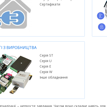
Сертифікати
ТІ З ВИРОБНИЦТВА
Серія ST
Серія U
Серія E
Серія W
Інше обладнання
игналізації – непросте завдання. Часом воно складне навіть для