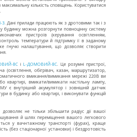
максимальну кількість сповіщень. Користуватися
.
-3
. Дані прилади працюють як з дротовими так і з
у будинку можна розгорнути повноцінну систему
онавчих пристроїв (керування освітленням,
контроль температури й підтримку її в заданому
дуже гнучкі налаштування, що дозволяє створити
ня.
ВИЙ-8С
і
L-ДОМОВИЙ-8С
. Це розумні пристрої,
а (освітлення, обігрівач, казан, маршрутизатор,
втоматичного вмикання/вимикання мережі 220В ви
о квартирі, вмикати/вимикати настільну лампу,
У є внутрішній акумулятор і зовнішній датчик
ри в будинку або квартирі, і виконувати функцій
С
дозволяє не тільки збільшити радіус дії вашої
ташування й шлях переміщення вашого легкового
ться у вачнтажному транспорті (фурах), краще
ність (без стаціонарної установки) і бездротовість