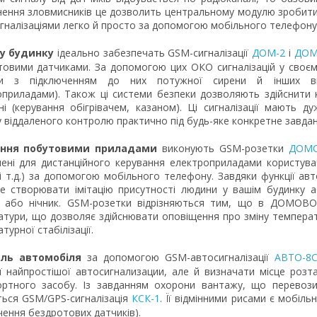
ення зловмисників це дозволить центральному модулю зробити 
гналізаціями легко й просто за допомогою мобільного телефону
у будинку
ідеально забезпечать GSM-сигналізації
ДОМ-2
і
ДОМ
товими датчиками. За допомогою цих ОКО сигналізацій у своєм
и з підключенням до них потужної сирени й інших вик
приладами). Також ці системи безпеки дозволяють здійснити 
ні (керування обігрівачем, казаном). Ці сигналізації мають 
 віддаленого контролю практично під будь-яке конкретне завдан
ання побутовими приладами
виконують GSM-розетки
ДОМО
ені для дистанційного керування електроприладами користувач
і т.д.) за допомогою мобільного телефону. Завдяки функції а
е створювати імітацію присутності людини у вашім будинку аб
 або нічник. GSM-розетки відрізняються тим, що в ДОМОВОМ
тури, що дозволяє здійснювати оповіщення про зміну температу
турної стабілізації.
ль автомобіля
за допомогою GSM-автосигналізації
АВТО-8
ї найпростішої автосигнализации, але й визначати місце роз
ортного засобу. Із завданням охорони вантажу, що перевози
ться GSM/GPS-сигналізація
КСК-1
. Її відмінними рисами є мобіль
чення бездротових датчиків).