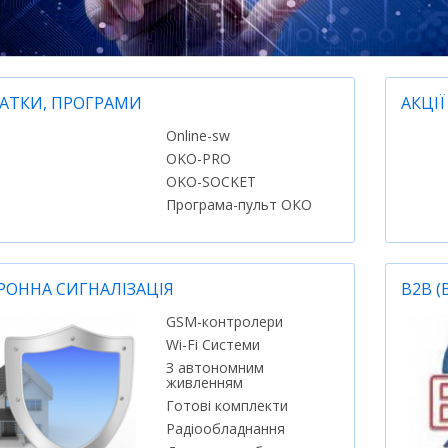
АТКИ, ПРОГРАМИ
АКЦІ
Online-sw
OKO-PRO
OKO-SOCKET
Програма-пульт ОКО
РОННА СИГНАЛІЗАЦІЯ
B2B (
GSM-контролери
Wi-Fi Системи
З автономним
живленням
Готові комплекти
Радіообладнання