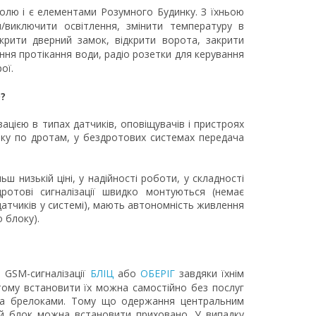
олю і є елементами Розумного Будинку. З їхньою
/виключити освітлення, змінити температуру в
дкрити дверний замок, відкрити ворота, закрити
ання протікання води, радіо розетки для керування
ої.
?
цією в типах датчиків, оповіщувачів і пристроях
ку по дротам, у бездротових системах передача
ш низькій ціні, у надійності роботи, у складності
ротові сигналізації швидко монтуються (немає
 датчиків у системі), мають автономність живлення
 блоку).
 GSM-сигналізації
БЛІЦ
або
ОБЕРІГ
завдяки їхнім
 тому встановити їх можна самостійно без послуг
та брелоками. Тому що одержання центральним
вий блок можна встановити приховано. У випадку