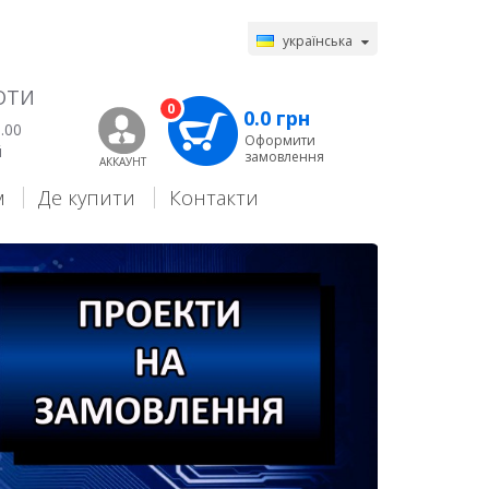
українська
ОТИ
0
0.0 грн
.00
Оформити
й
замовлення
АККАУНТ
м
Де купити
Контакти