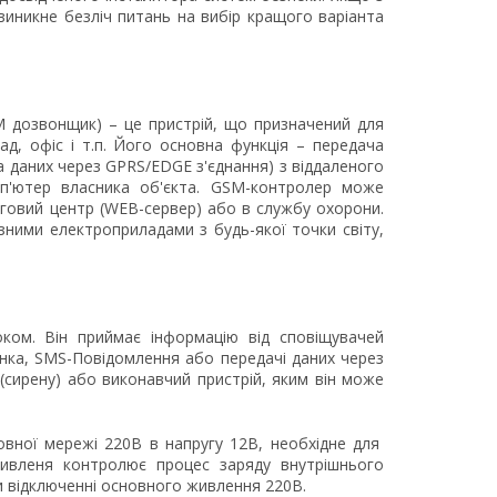
виникне безліч питань на вибір кращого варіанта
дозвонщик) – це пристрій, що призначений для
ад, офіс і т.п. Його основна функція – передача
 даних через GPRS/EDGE з'єднання) з віддаленого
п'ютер власника об'єкта. GSM-контролер може
ринговий центр (WEB-сервер) або в службу охорони.
ими електроприладами з будь-якої точки світу,
ком. Він приймає інформацію від сповіщувачей
вінка, SMS-Повідомлення або передачі даних через
сирену) або виконавчий пристрій, яким він може
вної мережі 220В в напругу 12В, необхідне для
 живленя контролює процес заряду внутрішнього
и відключенні основного живлення 220В.