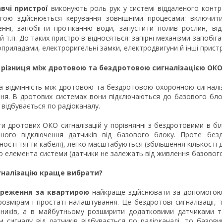
вчі пристрої
виконують роль рук у системі віддаленого контр
гою здійснюється керування зовнішніми процесами: включити
нні, запобігти протіканню води, запустити полив рослин, ві
й т.п. До таких пристроїв відносяться: запірні механізми запобіг
приладами, електроригельні замки, електродвигуни й інші пристр
 різниця між дротовою та бездротовою сигналізацією ОКО
 відмінність між дротовою та бездротовою охоронною сигналіза
ння. В дротових системах вони підключаються до базового бло
 відбувається по радіоканалу.
и дротових ОКО сигналізацій у порівнянні з бездротовими в біль
тного відключення датчиків від базового блоку. Проте безд
ності тягти кабелі), легко масштабуються (збільшення кількості
 елемента системи (датчики не залежать від живлення базового
гналізацію краще вибрати?
ереження за квартирою
найкраще здійснювати за допомогою
озмірам і простаті налаштування. Це бездротові сигналізації,
ників, а в майбутньому розширити додатковими датчиками 
 сигналу від датчиків відбувається по радіоканалі, то базо