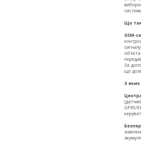
вибором
системи
Що так
GSM-си
контрол
сигналу
об'єкт
передав
За доп
що дозв
З яких
Центр
(датчик
GPRS/ED
керуват
Безпер
живлен
акумуля