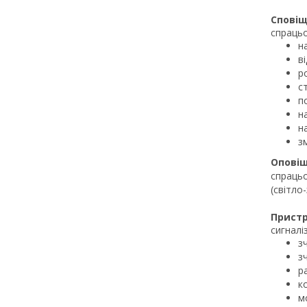
Спові
спрацьо
н
в
р
с
п
н
н
з
Оповіщ
спрацьо
(світло
Пристр
сигналі
з
з
р
к
м