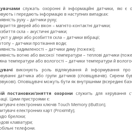
щувачами
служать охоронні й інформаційні датчики, які є 
вують і передають інформацію в наступних випадках:
аявність руху – датчики руху;
ідкриття дверей або вікон – магніто-контактні датчики;
озбиття скла – акустичні датчики;
тукіт у двері або розбиття скла – датчики вібрації;
отопу – датчики протікання води;
аявність задимленості – датчики диму (пожежі);
аявність вогню або високої температури – теплові датчики (поже
міна температури або вологості – датчики температури й вологос
увачі
виконують роль відлякування й інформування про 
вуванні датчика або групи датчиків (сповіщувачів). Сирени був
-звукові). Оповіщувачі можуть бути як внутрішніми (всередині базо
ій постановки/зняття охорони
служить для керування с
зації. Цими пристроями є:
читувачі електронних ключів Touch Memory (iButton);
читувачі електронних карт (Proximity);
адіо брелоки;
одові клавіатури;
обільні телефони.