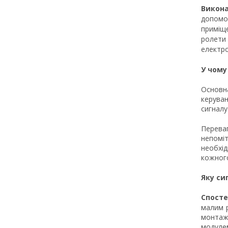
Викона
допомо
приміще
ролети 
електро
У чому
Основна
керува
сигналу
Переваг
непомі
необхід
кожного
Яку си
Спост
малим р
монтаж
модулем