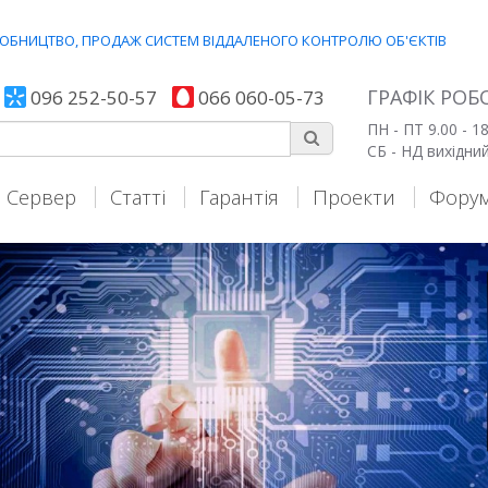
ИРОБНИЦТВО, ПРОДАЖ СИСТЕМ ВІДДАЛЕНОГО КОНТРОЛЮ ОБ'ЄКТIВ
ГРАФІК РОБ
096 252-50-57
066 060-05-73
ПН - ПТ 9.00 - 18
СБ - НД вихідни
Сервер
Статті
Гарантія
Проекти
Фору