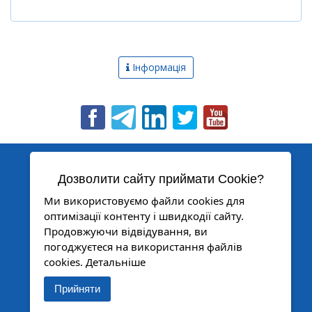
Інформація
Новини
Про компанію
Сервер
Статті
КОНТАКТИ
Дозволити сайту приймати Cookie?
Гарантія
+38 (044) 391-68-74
+38 (096) 252-50-57
Ми використовуємо файли cookies для
Проекти
+38 (066) 060-05-73
оптимізації контенту і швидкодії сайту.
Форум
oko@oko.org.ua
Продовжуючи відвідування, ви
Де купити
погоджуєтеся на використання файлів
cookies.
Детальніше
Контакти
Прийняти
ОКО™
КОНТРОЛЮЙ І КЕРУЙ
© 2007-2025 Всі права захищені