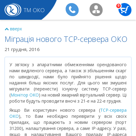
0
ТМ ОКО
вверх
Міграція нового TCP-сервера ОКО
21 грудня, 2016
У зв'язку з апаратними обмеженнями орендованого
нами виділеного сервера, а також зі збільшенням скарг
по швидкодії, нами було прийнято рішення щодо
надання більш якісних послуг. Для цього ми змушені
мігрувати (перенести) існуючу систему TCP-сервер
(
Монітор ОКО
) на новий хмарний віртуальний сервер. Ці
роботи будуть проводити вночі з 21-е на 22-е грудня.
Якщо Ви користувач нового сервера (
TCP-сервера
ОКО
), то Вам необхідно перевірити у всіх своїх
приладах, що працюють з новим сервером (порт
31200), налаштування сервера, а саме IP-адресу. У разі,
якщо в налаштування Вашого приладу IP-адреса