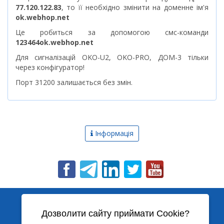
77.120.122.83
, то її необхідно змінити на доменне ім'я
ok.webhop.net
Це робиться за допомогою смс-команди
123464ok.webhop.net
Для сигналізацій OKO-U2, OKO-PRO, ДОМ-3 тільки
через конфігуратор!
Порт 31200 залишається без змін.
Інформація
Новини
Про компанію
Сервер
Статті
КОНТАКТИ
Дозволити сайту приймати Cookie?
Гарантія
+38 (044) 391-68-74