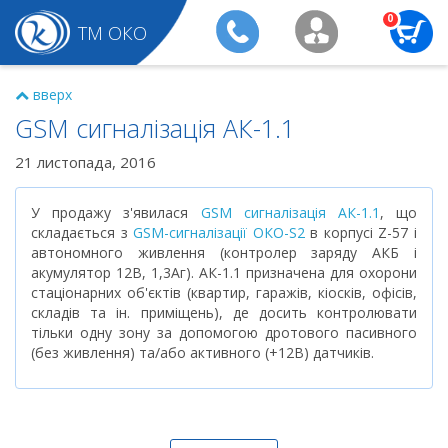
0
ТМ ОКО
вверх
GSM сигналізація АК-1.1
21 листопада, 2016
У продажу з'явилася
GSM сигналізація АК-1.1
, що
складається з
GSM-сигналізації ОКО-S2
в корпусі Z-57 і
автономного живлення (контролер заряду АКБ і
акумулятор 12В, 1,3Аг). АК-1.1 призначена для охорони
стаціонарних об'єктів (квартир, гаражів, кіосків, офісів,
складів та ін. приміщень), де досить контролювати
тільки одну зону за допомогою дротового пасивного
(без живлення) та/або активного (+12В) датчиків.