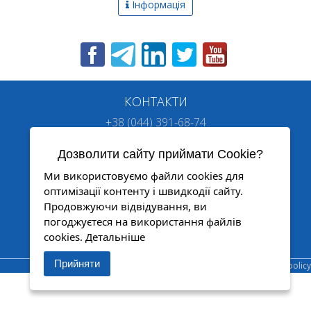
Інформація
Новини
Про компанію
Сервер
Статті
КОНТАКТИ
Гарантія
+38 (044) 391-68-74
+38 (096) 252-50-57
Проекти
+38 (066) 060-05-73
Дозволити сайту приймати Cookie?
Форум
oko@oko.org.ua
Ми використовуємо файли cookies для
Де купити
оптимізації контенту і швидкодії сайту.
Контакти
Продовжуючи відвідування, ви
погоджуєтеся на використання файлів
ОКО™
КОНТРОЛЮЙ І КЕРУЙ
cookies.
Детальніше
© 2007-2025 Всі права захищені
Прийняти
Privacy policy