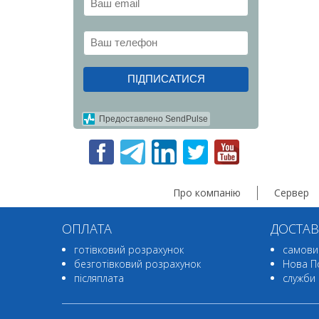
ПІДПИСАТИСЯ
Предоставлено SendPulse
Про компанію
Сервер
ОПЛАТА
ДОСТАВ
готівковий розрахунок
самовив
безготівковий розрахунок
Нова П
післяплата
служби