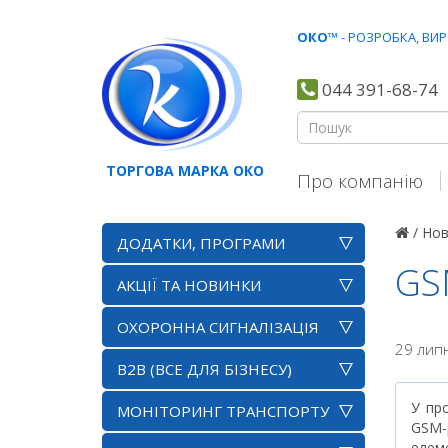
ОКО
™ - РОЗРОБКА, В
044 391-68-74
ТОРГОВА МАРКА ОКО
Про компанію
/
Нов
ДОДАТКИ, ПРОГРАМИ
GS
АКЦІЇ ТА НОВИНКИ
ОХОРОННА СИГНАЛІЗАЦІЯ
29 лип
B2B (ВСЕ ДЛЯ БІЗНЕСУ)
У пр
МОНІТОРИНГ ТРАНСПОРТУ
GSM-
елеме