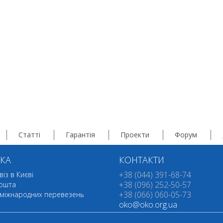
Статті
Гарантія
Проекти
Форум
КА
КОНТАКТИ
+38 (044) 391-68-74
із в Києві
+38 (096) 252-50-57
ошта
+38 (066) 060-05-73
 міжнародних перевезень
oko@oko.org.ua