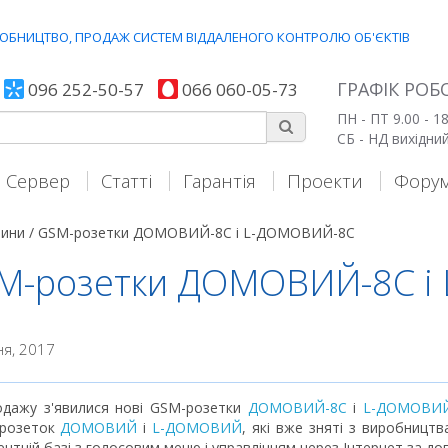
ИРОБНИЦТВО, ПРОДАЖ СИСТЕМ ВІДДАЛЕНОГО КОНТРОЛЮ ОБ'ЄКТIВ
ГРАФІК РОБ
096 252-50-57
066 060-05-73
ПН - ПТ 9.00 - 18
СБ - НД вихідни
Сервер
Статті
Гарантія
Проекти
Фору
ини /
GSM-розетки ДОМОВИЙ-8С і L-ДОМОВИЙ-8С
M-розетки ДОМОВИЙ-8С і
ня, 2017
одажу з'явилися нові GSM-розетки
ДОМОВИЙ-8С
і
L-ДОМОВИЙ
розеток
ДОМОВИЙ
і
L-ДОМОВИЙ
, які вже зняті з виробницт
нтній базі з голосовим меню і управлінням через Інтернет за д