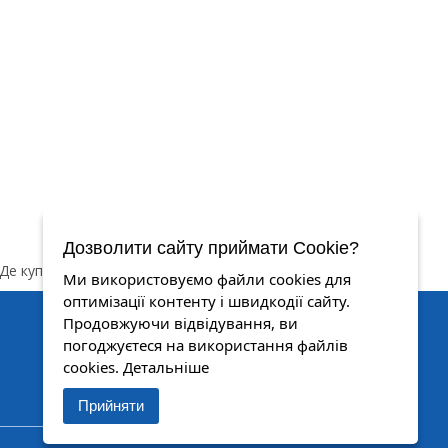
Дозволити сайту приймати Cookie?
Де купити
Контакти
Ми використовуємо файли cookies для
оптимізації контенту і швидкодії сайту.
Продовжуючи відвідування, ви
погоджуєтеся на використання файлів
cookies.
Детальніше
ОКО™
КОНТРОЛЮЙ І КЕРУЙ
© 2007-2025 Всі права захищені
Прийняти
Privacy policy