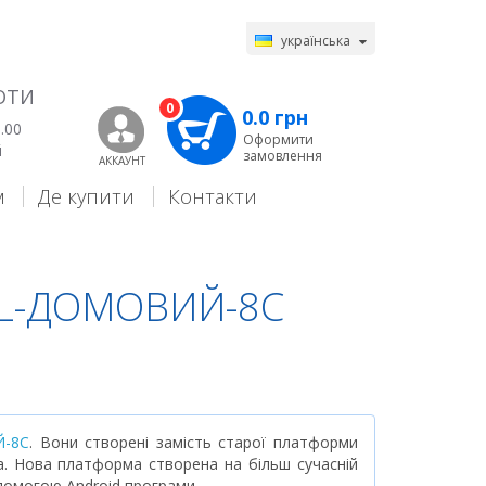
українська
ОТИ
0
0.0 грн
.00
Оформити
й
замовлення
АККАУНТ
м
Де купити
Контакти
 L-ДОМОВИЙ-8С
-8С
. Вони створені замість старої платформи
ва. Нова платформа створена на більш сучасній
опомогою Android програми.