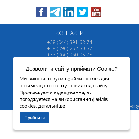
Новини
Про компанію
Сервер
Статті
КОНТАКТИ
Гарантія
+38 (044) 391-68-74
+38 (096) 252-50-57
Проекти
+38 (066) 060-05-73
Форум
oko@oko.org.ua
Де купити
Дозволити сайту приймати Cookie?
Контакти
Ми використовуємо файли cookies для
оптимізації контенту і швидкодії сайту.
Продовжуючи відвідування, ви
ОКО™
КОНТРОЛЮЙ І КЕРУЙ
© 2007-2025 Всі права захищені
погоджуєтеся на використання файлів
cookies.
Детальніше
Privacy policy
Прийняти