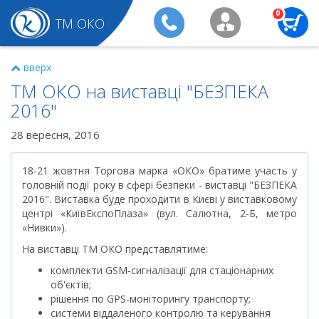
0
ТМ ОКО
вверх
ТМ ОКО на виставці "БЕЗПЕКА
2016"
28 вересня, 2016
18-21 жовтня Торгова марка «ОКО» братиме участь у
головній події року в сфері безпеки - виставці "БЕЗПЕКА
2016". Виставка буде проходити в Києві у виставковому
центрі «КиївЕкспоПлаза» (вул. Салютна, 2-Б, метро
«Нивки»).
На виставці ТМ ОКО представлятиме:
комплекти GSM-сигналізації для стаціонарних
об'єктів;
рішення по GPS-моніторингу транспорту;
системи віддаленого контролю та керування