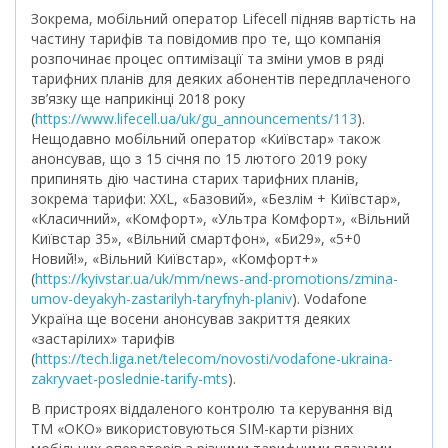
Зокрема, мобільний оператор Lifecell підняв вартість на
частину тарифів та повідомив про те, що компанія
розпочинає процес оптимізації та зміни умов в ряді
тарифних планів для деяких абонентів передплаченого
зв’язку ще наприкінці 2018 року
(
https://www.lifecell.ua/uk/gu_announcements/113
).
Нещодавно мобільний оператор «Київстар» також
анонсував, що з 15 січня по 15 лютого 2019 року
припинять дію частина старих тарифних планів,
зокрема тарифи: XXL, «Базовий», «Безлім + Київстар»,
«Класичний», «Комфорт», «Ультра Комфорт», «Вільний
Київстар 35», «Вільний смартфон», «Би29», «5+0
Новий!», «Вільний Київстар», «Комфорт+»
(
https://kyivstar.ua/uk/mm/news-and-promotions/zmina-
umov-deyakyh-zastarilyh-taryfnyh-planiv
). Vodafone
Україна ще восени анонсував закриття деяких
«застарілих» тарифів
(
https://tech.liga.net/telecom/novosti/vodafone-ukraina-
zakryvaet-poslednie-tarify-mts
).
В пристроях віддаленого контролю та керування від
ТМ «ОКО» використовуються SIM-карти різних