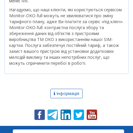
меню IVR.
Нагадуємо, що наші клієнти, які користуються сервісом
Monitor-OKO-full можуть не хвилюватися про зміну
тарифного плану, адже Ви платите за сервіс «під ключ».
Monitor-OKO-full: контрактна послуга збору та
збереження даних від об’єктів з пристроями
виробництва ТМ ОКО з використанням нашої SIM-
картки. Послуга забезпечує постійний тариф, а також
захист вашого пристрою від установки додаткових
мелодій виклику та інших непотрібних послуг, що
можуть спричинити перебої в роботі.
Інформація
Новини
Про компанію
Сервер
Статті