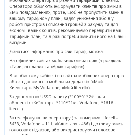
мобільних операторів з різними тарифними планами.
Оператори обіцяють інформувати клієнтів про зміни в
SMS-повідомленнях, проте, щоб не пропустити зміни в
вашому тарифному плані, задля уникнення збоїв у
роботі пристроїв і списання грошей з рахунку та для
економії ваших коштів, рекомендуємо перевірити ваш
тарифний план, та в разі потреби змінити його на більш
вигідний.
Дізнатися інформацію про свій тариф, можна:
На офіційних сайтах мобільних операторів (в розділах
«Тарифні плани» та «Архів тарифів»).
В особистому кабінеті на сайтах мобільних операторів
або за допомогою мобільних додатків («Мой
Киевстар», My Vodafone, «Мой lifecell»).
За допомогою USSD-запиту (*100*01*2# - для
абонентів «Київстар», *110*21# - Vodafone, *161# -
lifecell).
Зателефонувавши оператору ( за номерами: lifecell –
5433, Vodafone – 111, «Київстар» - 466) і дотримуючись
голосових підказок, або використовуючи голосове