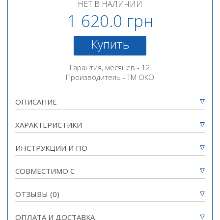
НЕТ В НАЛИЧИИ
1 620.0 грн
Купить
Гарантия, месяцев - 12
Производитель - ТМ ОКО
ОПИСАНИЕ
ХАРАКТЕРИСТИКИ
Тип SIM-Карты
Nano SIM
ИНСТРУКЦИИ И ПО
Количество
1 (опция)
Программа под Android для СОВА (2.33MB)
проводных зон
СОВМЕСТИМО С
Количество
1 (внутренний) + 1 (внешний -
термодатчиков
опция)
ОТЗЫВЫ (0)
Немає відгуків для цього продукту.
Вход постановки /
нет
снятия охраны
ОПЛАТА И ДОСТАВКА