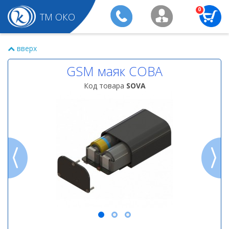
0
ТМ ОКО
вверх
GSM маяк СОВА
Код товара
SOVA