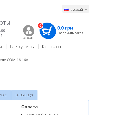
русский
БОТЫ
0
0.0 грн
.00
Оформить заказ
ой
АККАУНТ
м
Где купить
Контакты
еле СОМ-16 16А
МО С
ОТЗЫВЫ (0)
Оплата
наличный расчет