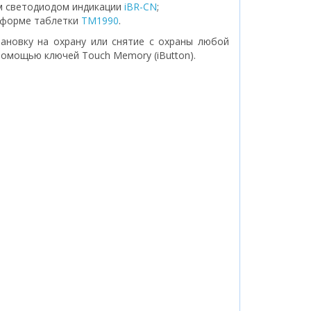
м светодиодом индикации
iBR-CN
;
 форме таблетки
ТМ1990
.
новку на охрану или снятие с охраны любой
помощью ключей Touch Memory (iButton).