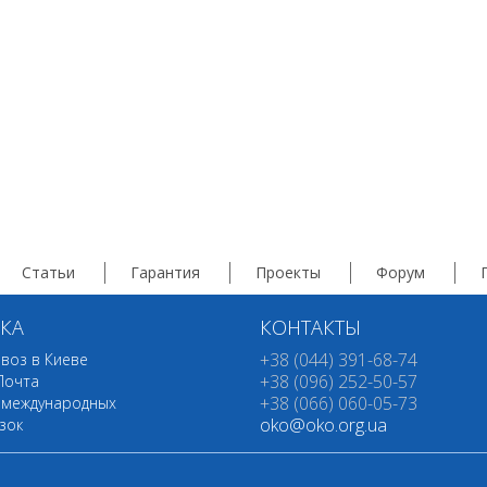
Статьи
Гарантия
Проекты
Форум
КА
КОНТАКТЫ
+38 (044) 391-68-74
воз в Киеве
+38 (096) 252-50-57
Почта
+38 (066) 060-05-73
 международных
oko@oko.org.ua
зок