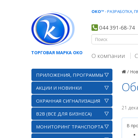
ОКО
™ - РАЗРАБОТКА,
044 391-68-74
ТОРГОВАЯ МАРКА ОКО
О компании
С
/
Нов
ПРИЛОЖЕНИЯ, ПРОГРАММЫ
Об
АКЦИИ И НОВИНКИ
ОХРАННАЯ СИГНАЛИЗАЦИЯ
21 дек
B2B (ВСЕ ДЛЯ БИЗНЕСА)
В пр
МОНИТОРИНГ ТРАНСПОРТА